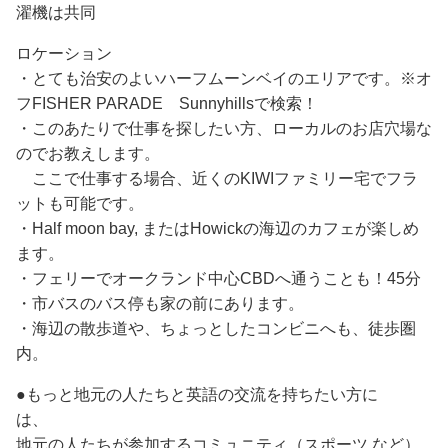
濯機は共同
ロケーション
・とても治安のよいハーフムーンベイのエリアです。※オ
フFISHER PARADE Sunnyhillsで検索！
・このあたりで仕事を探したい方、ローカルのお店穴場な
のでお教えします。
ここで仕事する場合、近くのKIWIファミリー宅でフラ
ットも可能です。
・Half moon bay, またはHowickの海辺のカフェが楽しめ
ます。
・フェリーでオークランド中心CBDへ通うことも！45分
・市バスのバス停も家の前にあります。
・海辺の散歩道や、ちょっとしたコンビニへも、徒歩圏
内。
●もっと地元の人たちと英語の交流を持ちたい方に
は、
地元の人たちが参加するコミュニティ（スポーツ,など）