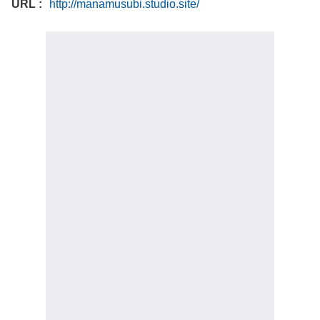
URL
http://manamusubi.studio.site/