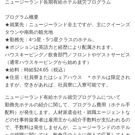
ニュージーランド長期有給ホテル就労プログラム
プログラム概要
★就業先：ニュージーランド全土ですが、主にクイーンズ
タウンや南島の観光地
★勤務先：4つ星・5つ星クラスのホテル。
★ポジションは英語力と経歴により配属されます。
ハウスキーピング／飲食部門／フロントやゲストサービス
（通常ハウスキーピングから始めます）
★給料：時給$24.65（税込）
★住居：社員寮またはシェアハウス ＊ホテルは限定され
ますが、空きがあれば、社員寮に入寮可能です。
ニュージーランド有給ホテル就労プログラムについて
勤務先ホテルの紹介に関して、プログラム費用（ホテル手
配料）が発生します。人材派遣会社・就職エージェントな
どの仕事斡旋業者は雇用主から紹介手数料が支払われるの
で、手数料は発生しませんが、ニュージーランドのホテル
への就職に関しては、飲食店のように個人で応募してもホ